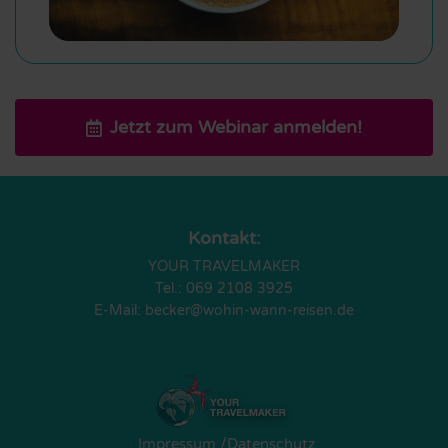
Jetzt zum Webinar anmelden!
Kontakt:
YOUR TRAVELMAKER
Tel.: 069 2108 3925
E-Mail: becker@wohin-wann-reisen.de
Impressum
/
Datenschutz