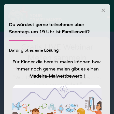
✕
Du würdest gerne teilnehmen aber
Sonntags
um 19 Uhr ist Familienzeit?
Gratis LIVE Webinar
Dafür gibt es eine
Lösung
:
Meilen sammeln
Für Kinder die bereits malen können bzw.
immer noch gerne malen gibt es einen
Madeira-Malwettbewerb !
"Wie Du Reiseträume durch cleveres
Zahlen ermöglichst "
am 22. März um 16:00 Uhr Dauer 30-
35 min